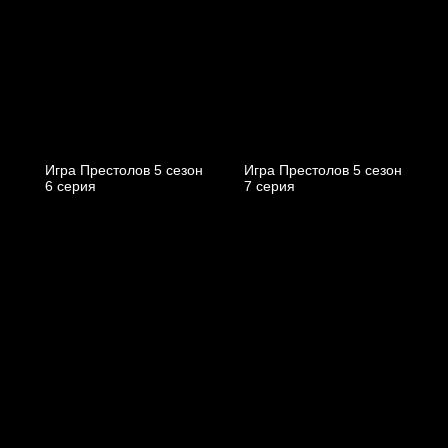
Игра Престолов 5 cезон
Игра Престолов 5 cезон
6 cерия
7 cерия