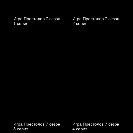
Игра Престолов 7 cезон
Игра Престолов 7 cезон
1 cерия
2 cерия
Игра Престолов 7 cезон
Игра Престолов 7 cезон
3 cерия
4 cерия