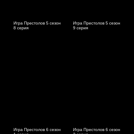
Игра Престолов 5 cезон
Игра Престолов 5 cезон
8 cерия
9 cерия
Игра Престолов 6 cезон
Игра Престолов 6 cезон