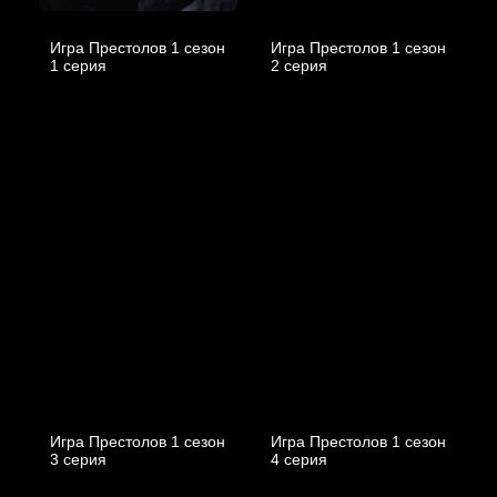
Игра Престолов 1 cезон
Игра Престолов 1 cезон
1 cерия
2 cерия
Игра Престолов 1 cезон
Игра Престолов 1 cезон
3 cерия
4 cерия