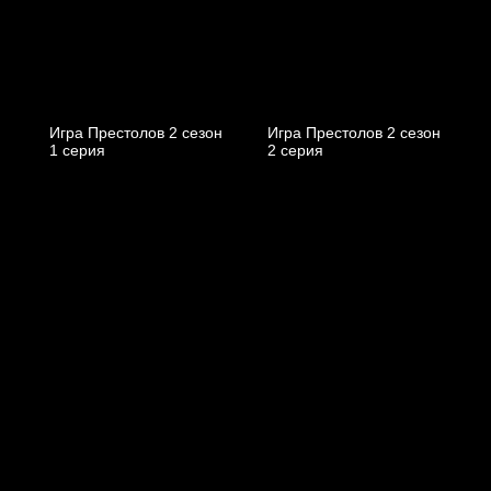
Игра Престолов 2 cезон
Игра Престолов 2 cезон
1 cерия
2 cерия