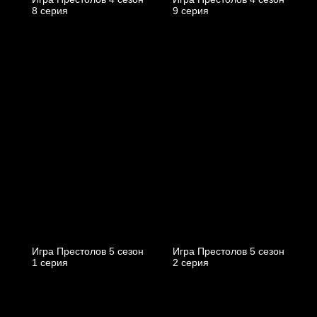
8 cерия
9 cерия
Игра Престолов 5 cезон
Игра Престолов 5 cезон
1 cерия
2 cерия