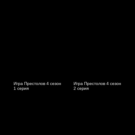
Игра Престолов 4 cезон
Игра Престолов 4 cезон
1 cерия
2 cерия