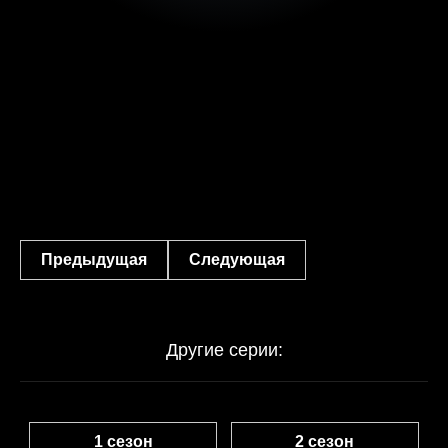
Предыдущая
Следующая
Другие серии:
1 сезон
2 сезон