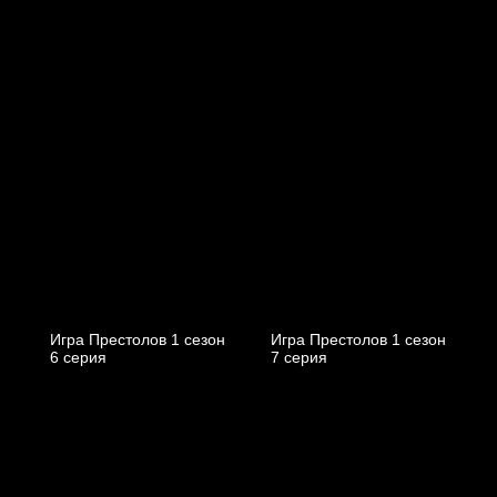
Игра Престолов 1 cезон
Игра Престолов 1 cезон
6 cерия
7 cерия