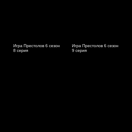
Игра Престолов 6 cезон
Игра Престолов 6 cезон
8 cерия
9 cерия