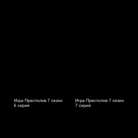
Игра Престолов 7 cезон
Игра Престолов 7 cезон
6 cерия
7 cерия