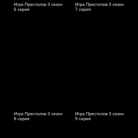
Игра Престолов 3 cезон
Игра Престолов 3 cезон
6 cерия
7 cерия
Игра Престолов 3 cезон
Игра Престолов 3 cезон
8 cерия
9 cерия