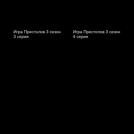
Игра Престолов 3 cезон
Игра Престолов 3 cезон
3 cерия
4 cерия