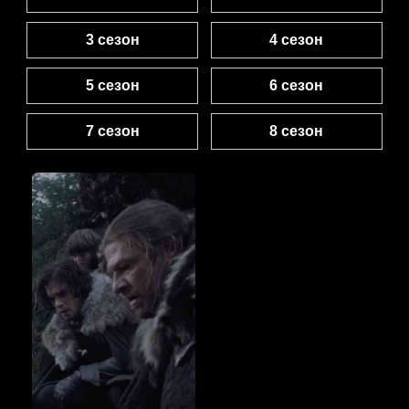
3 сезон
4 сезон
5 сезон
6 сезон
7 сезон
8 сезон