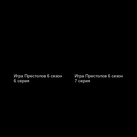
Игра Престолов 6 cезон
Игра Престолов 6 cезон
6 cерия
7 cерия