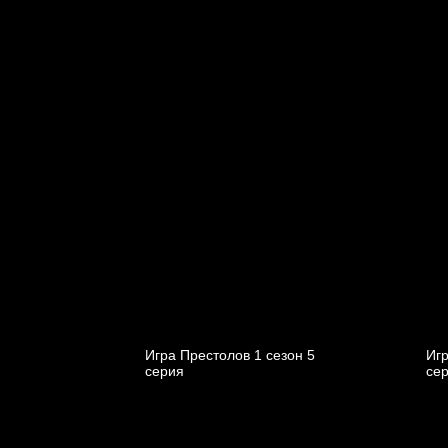
Игра Престолов 1 cезон 5
Игр
cерия
cе