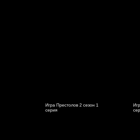
Игра Престолов 2 cезон 1
Игр
cерия
cе