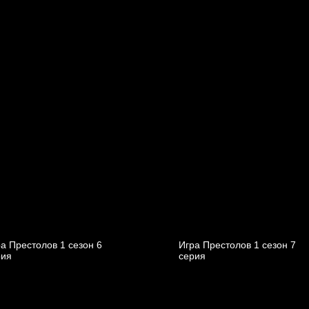
а Престолов 1 cезон 6
Игра Престолов 1 cезон 7
рия
cерия