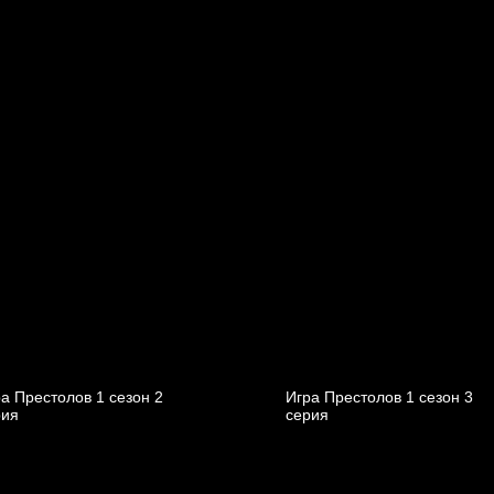
а Престолов 1 cезон 2
Игра Престолов 1 cезон 3
рия
cерия