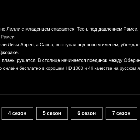
но Лилли с младенцем спасаются. Теон, под давлением Рамси, 
 Рамси.
ли Лизы Аррен, а Санса, выступая под новым именем, убеждает 
Джорахе.
их планы рушатся. В столице начинается поединок между Обери
ию онлайн бесплатно
в хорошем HD 1080 и 4К качестве на русском я
4 сезон
5 сезон
6 сезон
7 сезон