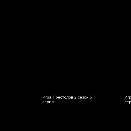
Игра Престолов 2 cезон 5
Игр
cерия
cе