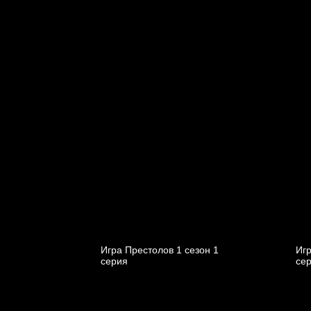
Игра Престолов 1 cезон 1
Игр
cерия
cе