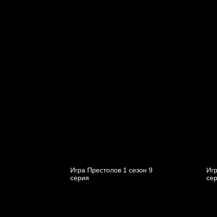
Игра Престолов 1 cезон 9
Игр
cерия
cе