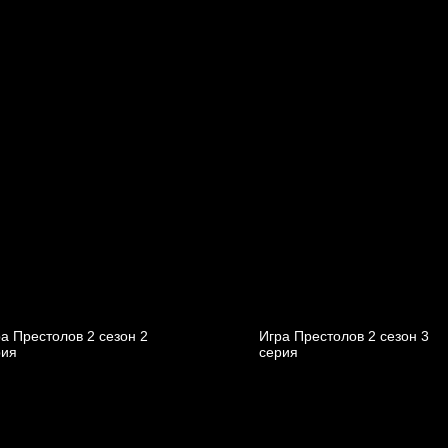
а Престолов 2 cезон 2
Игра Престолов 2 cезон 3
рия
cерия