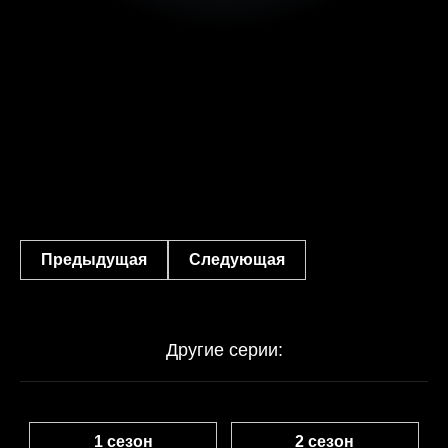
Предыдущая
Следующая
Другие серии:
1 сезон
2 сезон