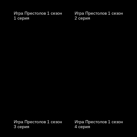
Игра Престолов 1 cезон
Игра Престолов 1 cезон
1 cерия
2 cерия
Игра Престолов 1 cезон
Игра Престолов 1 cезон
3 cерия
4 cерия