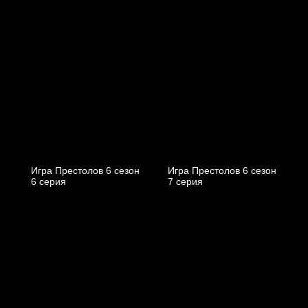
Игра Престолов 6 cезон
Игра Престолов 6 cезон
6 cерия
7 cерия