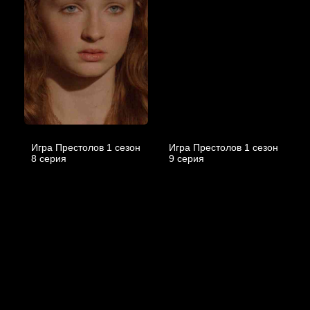
Игра Престолов 1 cезон
Игра Престолов 1 cезон
8 cерия
9 cерия