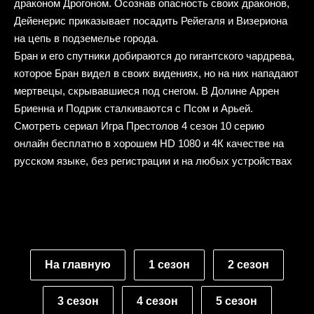
драконом Дрогоном. Осознав опасность своих драконов,
Дейенерис приказывает посадить Рейегаля и Визериона
на цепь в подземелье города.
Бран и его спутники добираются до гигантского чардрева,
которое Бран видел в своих видениях, но на них нападают
мертвецы, скрывавшиеся под снегом. В Долине Аррен
Бриенна и Подрик сталкиваются с Псом и Арьей.
Смотреть сериал Игра Престолов 4 сезон 10 серию
онлайн бесплатно
в хорошем HD 1080 и 4К качестве на
русском языке, без регистрации и на любых устройствах
На главную
1 сезон
2 сезон
3 сезон
4 сезон
5 сезон