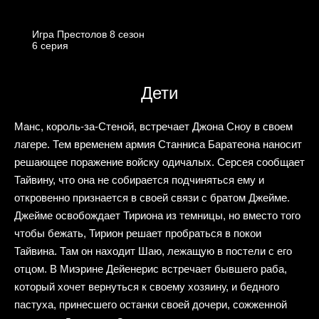
Игра Престолов 8 cезон
6 cерия
Дети
Манс, король-за-Стеной, встречает Джона Сноу в своем
лагере. Тем временем армия Станниса Баратеона наносит
решающее поражение войску одичалых. Серсея сообщает
Тайвину, что она не собирается подчиняться ему и
откровенно признается в своей связи с братом Джейме.
Джейме освобождает Тириона из темницы, но вместо того
чтобы бежать, Тирион решает пробраться в покои
Тайвина. Там он находит Шаю, лежащую в постели с его
отцом. В Миэрине Дейенерис встречает бывшего раба,
который хочет вернуться к своему хозяину, и бедного
пастуха, принесшего останки своей дочери, сожженной