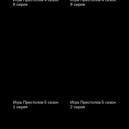
8 cерия
9 cерия
Игра Престолов 5 cезон
Игра Престолов 5 cезон
1 cерия
2 cерия