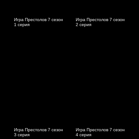
Игра Престолов 7 cезон
Игра Престолов 7 cезон
1 cерия
2 cерия
Игра Престолов 7 cезон
Игра Престолов 7 cезон
3 cерия
4 cерия