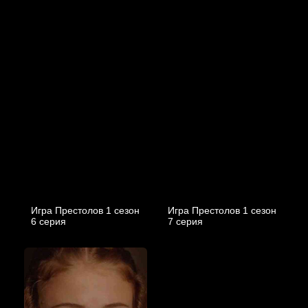
Игра Престолов 1 cезон
Игра Престолов 1 cезон
6 cерия
7 cерия