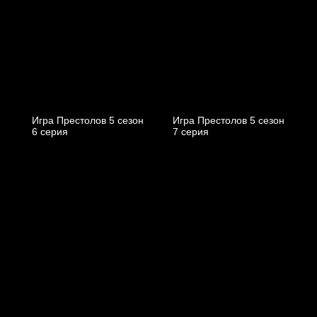
Игра Престолов 5 cезон
Игра Престолов 5 cезон
6 cерия
7 cерия