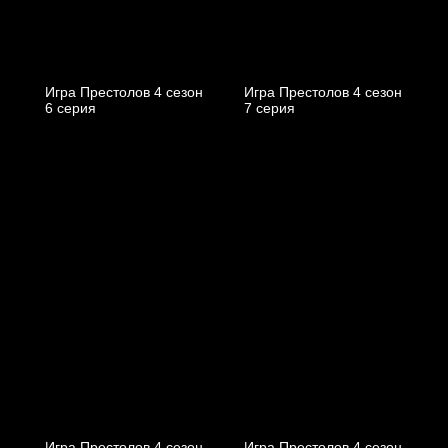
Игра Престолов 4 cезон
Игра Престолов 4 cезон
6 cерия
7 cерия
Игра Престолов 4 cезон
Игра Престолов 4 cезон