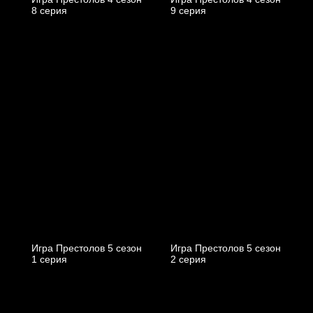
8 cерия
9 cерия
Игра Престолов 5 cезон
Игра Престолов 5 cезон
1 cерия
2 cерия