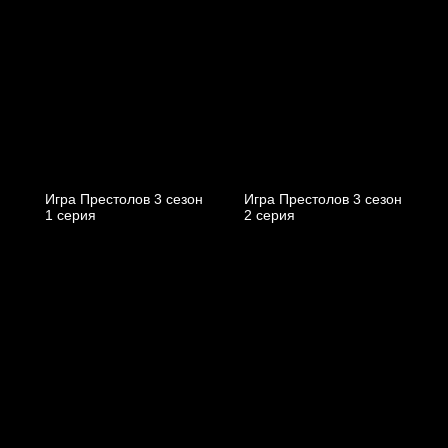
Игра Престолов 3 cезон
Игра Престолов 3 cезон
1 cерия
2 cерия