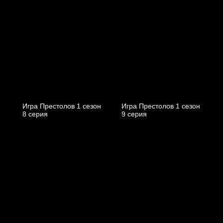
Игра Престолов 1 cезон
Игра Престолов 1 cезон
8 cерия
9 cерия