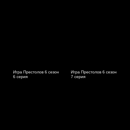
Игра Престолов 6 cезон
Игра Престолов 6 cезон
6 cерия
7 cерия