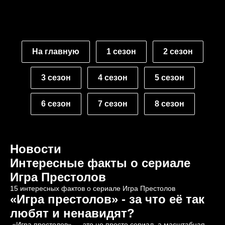
На главную
1 сезон
2 сезон
3 сезон
4 сезон
5 сезон
6 сезон
7 сезон
8 сезон
Новости
Интересные факты о сериале
Игра Престолов
15 интересных фактов о сериале Игра Престолов
«Игра престолов» - за что её так
любят и ненавидят?
«Игра престолов» — это не просто сериал, а масштабная