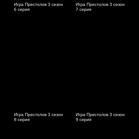
Игра Престолов 3 cезон
Игра Престолов 3 cезон
6 cерия
7 cерия
Игра Престолов 3 cезон
Игра Престолов 3 cезон
8 cерия
9 cерия