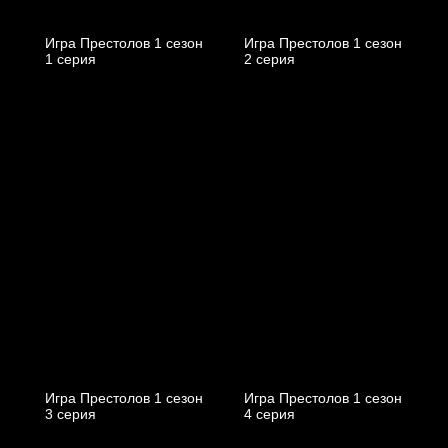
Игра Престолов 1 cезон
Игра Престолов 1 cезон
1 cерия
2 cерия
Игра Престолов 1 cезон
Игра Престолов 1 cезон
3 cерия
4 cерия