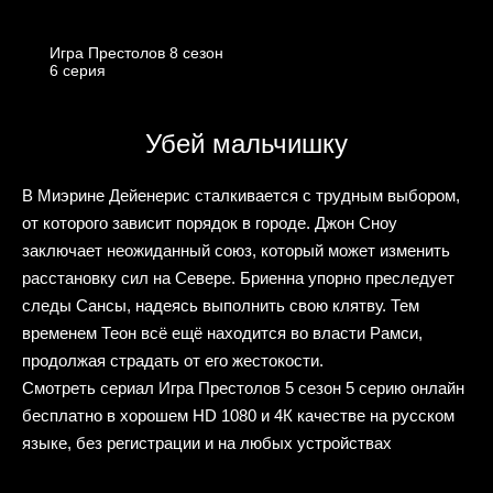
Игра Престолов 8 cезон
6 cерия
Убей мальчишку
В Миэрине Дейенерис сталкивается с трудным выбором,
от которого зависит порядок в городе. Джон Сноу
заключает неожиданный союз, который может изменить
расстановку сил на Севере. Бриенна упорно преследует
следы Сансы, надеясь выполнить свою клятву. Тем
временем Теон всё ещё находится во власти Рамси,
продолжая страдать от его жестокости.
Смотреть сериал Игра Престолов 5 сезон 5 серию онлайн
бесплатно
в хорошем HD 1080 и 4К качестве на русском
языке, без регистрации и на любых устройствах