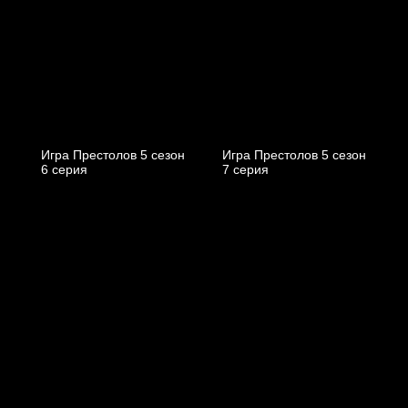
Игра Престолов 5 cезон
Игра Престолов 5 cезон
6 cерия
7 cерия