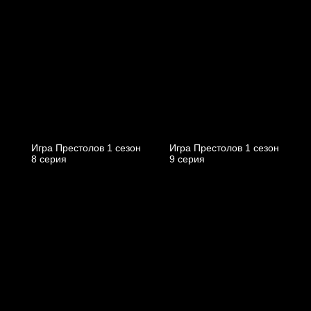
Игра Престолов 1 cезон
Игра Престолов 1 cезон
8 cерия
9 cерия