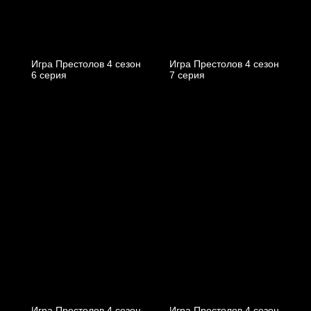
Игра Престолов 4 cезон
Игра Престолов 4 cезон
6 cерия
7 cерия
Игра Престолов 4 cезон
Игра Престолов 4 cезон