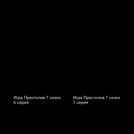
Игра Престолов 7 cезон
Игра Престолов 7 cезон
6 cерия
7 cерия