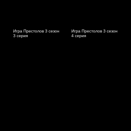
Игра Престолов 3 cезон
Игра Престолов 3 cезон
3 cерия
4 cерия