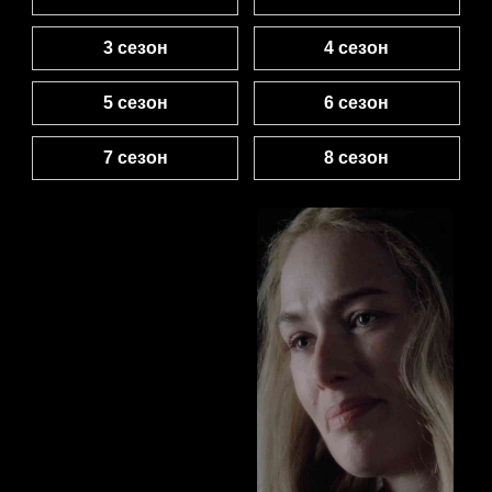
3 сезон
4 сезон
5 сезон
6 сезон
7 сезон
8 сезон