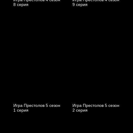
8 cерия
9 cерия
Игра Престолов 5 cезон
Игра Престолов 5 cезон
1 cерия
2 cерия