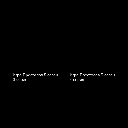
Игра Престолов 5 cезон
Игра Престолов 5 cезон
3 cерия
4 cерия