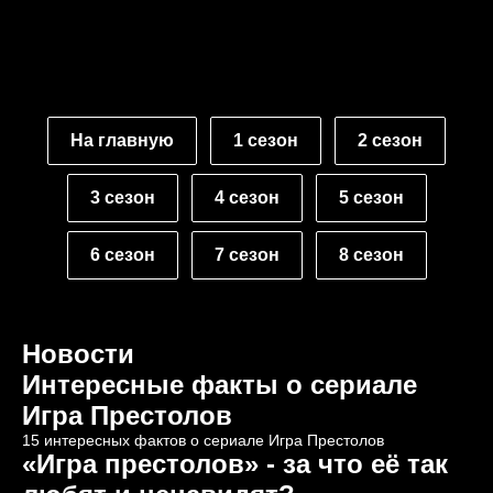
На главную
1 сезон
2 сезон
3 сезон
4 сезон
5 сезон
6 сезон
7 сезон
8 сезон
Новости
Интересные факты о сериале
Игра Престолов
15 интересных фактов о сериале Игра Престолов
«Игра престолов» - за что её так