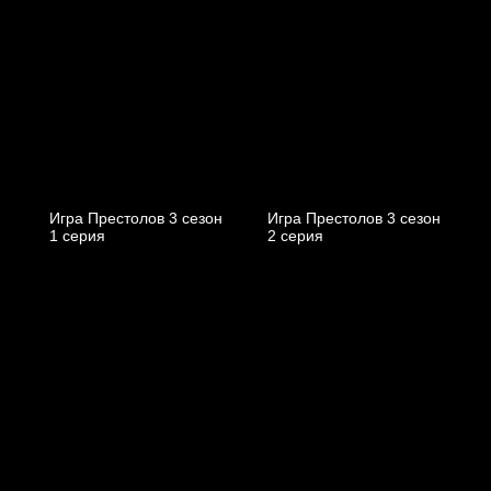
Игра Престолов 3 cезон
Игра Престолов 3 cезон
1 cерия
2 cерия