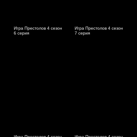
Игра Престолов 4 cезон
Игра Престолов 4 cезон
6 cерия
7 cерия
Игра Престолов 4 cезон
Игра Престолов 4 cезон