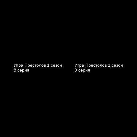
Игра Престолов 1 cезон
Игра Престолов 1 cезон
8 cерия
9 cерия