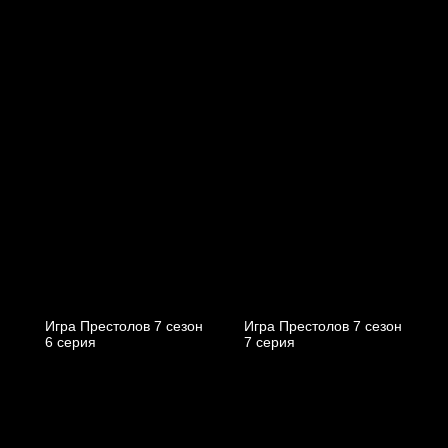
Игра Престолов 7 cезон
Игра Престолов 7 cезон
6 cерия
7 cерия