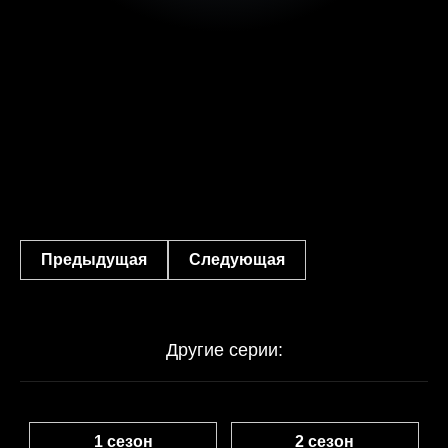
Предыдущая
Следующая
Другие серии:
1 сезон
2 сезон