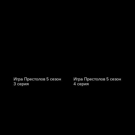
Игра Престолов 5 cезон
Игра Престолов 5 cезон
3 cерия
4 cерия