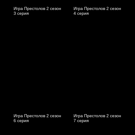
Игра Престолов 2 cезон
Игра Престолов 2 cезон
3 cерия
4 cерия
Игра Престолов 2 cезон
Игра Престолов 2 cезон
6 cерия
7 cерия