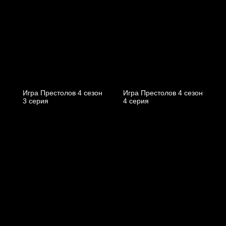
Игра Престолов 4 cезон
Игра Престолов 4 cезон
3 cерия
4 cерия