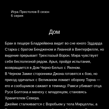
Игра Престолов 8 cезон
6 cерия
Дом
Бран в пещере Бладрейвена видит во сне юного Эддарда
Старка с братом Бендженом и Лианной в Винтерфелле, но
видение прерывает Трехглазый Ворон. Мира чувствует
себя бесполезной рядом. Арья, пройдя испытания,
возвращается в Дом Черно-Белых с Якеном.
В Черном Замке сторонники Джона готовятся к бою, но
приход одичалых с Великаном ломает оборону Торна —
его и сообщников сажают в темницу. Рамси убивает отца
Русе Болтона и мачеху с младенцем, становясь
Хранителем Севера.
Джейме сталкивается с Воробьем у тела Мирцеллы, а