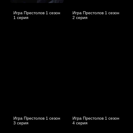
Игра Престолов 1 cезон
Игра Престолов 1 cезон
1 cерия
2 cерия
Игра Престолов 1 cезон
Игра Престолов 1 cезон
3 cерия
4 cерия