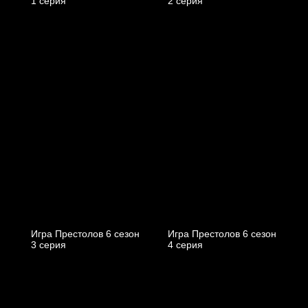
1 cерия
2 cерия
Игра Престолов 6 cезон
Игра Престолов 6 cезон
3 cерия
4 cерия