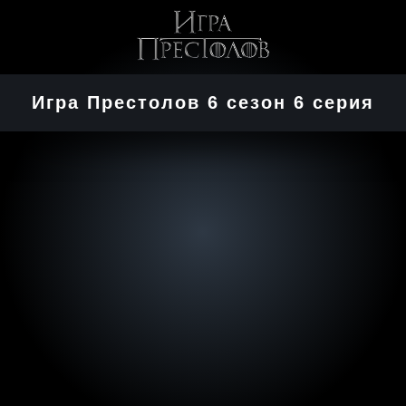
Игра Престолов 6 cезон 6 cерия