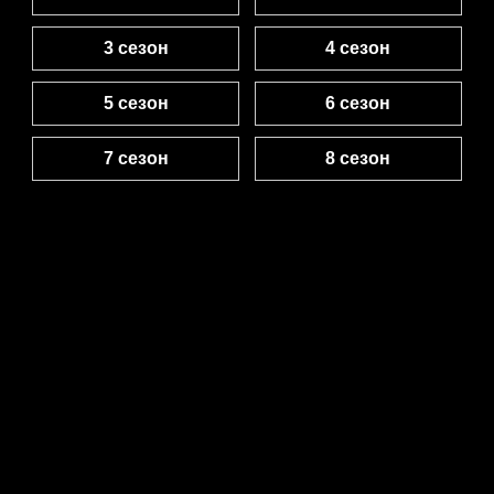
3 сезон
4 сезон
5 сезон
6 сезон
7 сезон
8 сезон