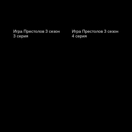
Игра Престолов 3 cезон
Игра Престолов 3 cезон
3 cерия
4 cерия