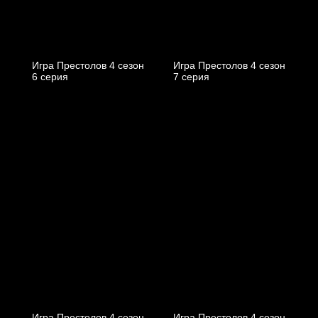
Игра Престолов 4 cезон
Игра Престолов 4 cезон
6 cерия
7 cерия
Игра Престолов 4 cезон
Игра Престолов 4 cезон