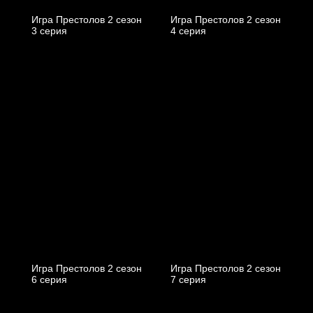
Игра Престолов 2 cезон
Игра Престолов 2 cезон
3 cерия
4 cерия
Игра Престолов 2 cезон
Игра Престолов 2 cезон
6 cерия
7 cерия