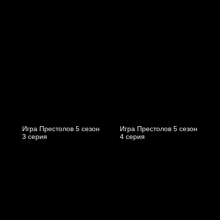
Игра Престолов 5 cезон
Игра Престолов 5 cезон
3 cерия
4 cерия