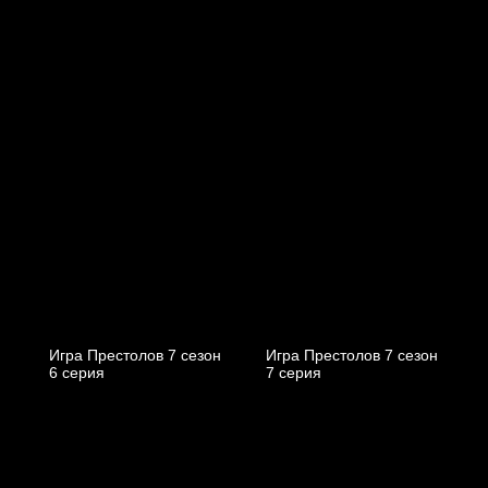
Игра Престолов 7 cезон
Игра Престолов 7 cезон
6 cерия
7 cерия