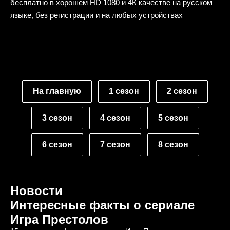
бесплатно
в хорошем HD 1080 и 4К качестве на русском
языке, без регистрации и на любых устройствах
На главную
1 сезон
2 сезон
3 сезон
4 сезон
5 сезон
6 сезон
7 сезон
8 сезон
Новости
Интересные факты о сериале
Игра Престолов