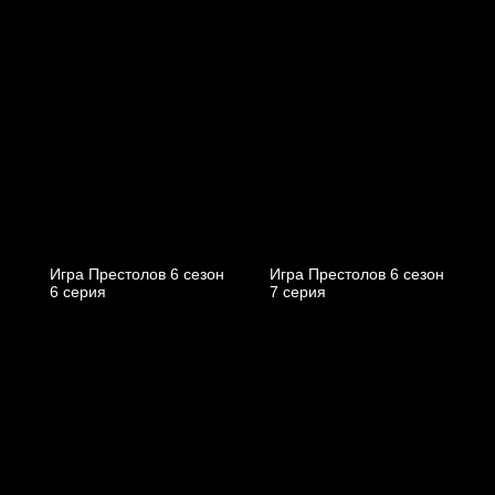
Игра Престолов 6 cезон
Игра Престолов 6 cезон
6 cерия
7 cерия