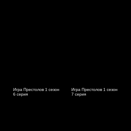
Игра Престолов 1 cезон
Игра Престолов 1 cезон
6 cерия
7 cерия