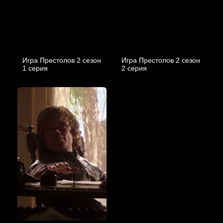
Игра Престолов 2 cезон
Игра Престолов 2 cезон
1 cерия
2 cерия