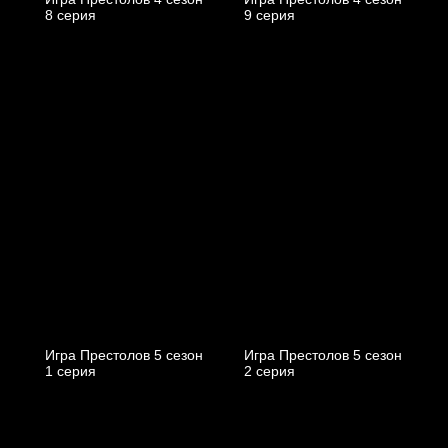
8 cерия
9 cерия
Игра Престолов 5 cезон
Игра Престолов 5 cезон
1 cерия
2 cерия