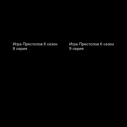
Игра Престолов 6 cезон
Игра Престолов 6 cезон
8 cерия
9 cерия