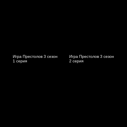
Игра Престолов 3 cезон
Игра Престолов 3 cезон
1 cерия
2 cерия