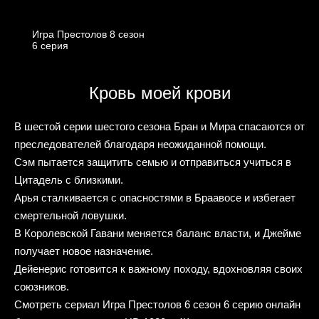
Игра Престолов 8 cезон
6 cерия
Кровь моей крови
В шестой серии шестого сезона Бран и Мира спасаются от
преследователей благодаря неожиданной помощи.
Сэм пытается защитить семью и отправиться учиться в
Цитадель с близкими.
Арья сталкивается с опасностями в Браавосе и избегает
смертельной ловушки.
В Королевской Гавани меняется баланс власти, и Джейме
получает новое назначение.
Дейенерис готовится к важному походу, вдохновляя своих
союзников.
Смотреть сериал Игра Престолов 6 сезон 6 серию онлайн