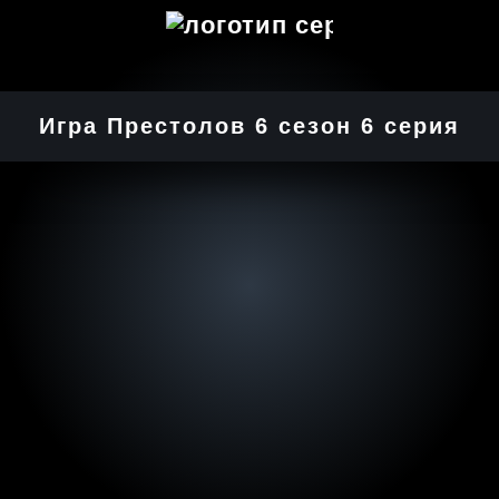
Игра Престолов 6 cезон 6 cерия