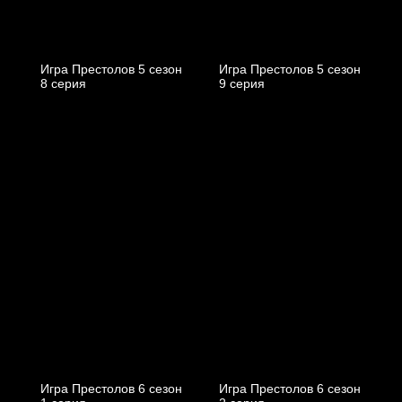
Игра Престолов 5 cезон
Игра Престолов 5 cезон
8 cерия
9 cерия
Игра Престолов 6 cезон
Игра Престолов 6 cезон