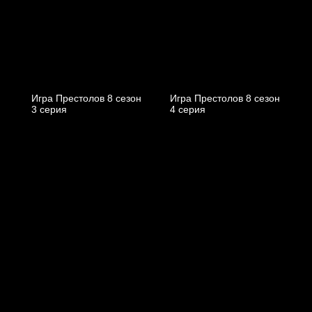
Игра Престолов 8 cезон
Игра Престолов 8 cезон
3 cерия
4 cерия