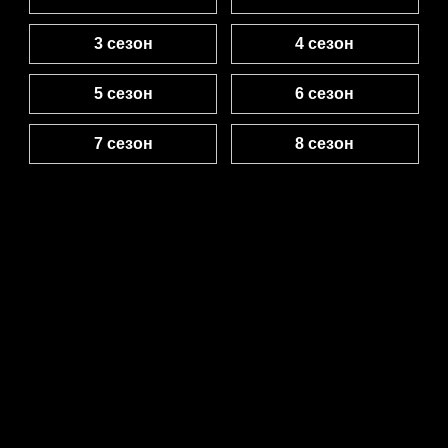
3 сезон
4 сезон
5 сезон
6 сезон
7 сезон
8 сезон