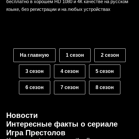
бесплатно
в хорошем HD 1080 и 4К качестве на русском
языке, без регистрации и на любых устройствах
На главную
1 сезон
2 сезон
3 сезон
4 сезон
5 сезон
6 сезон
7 сезон
8 сезон
Новости
Интересные факты о сериале
Игра Престолов