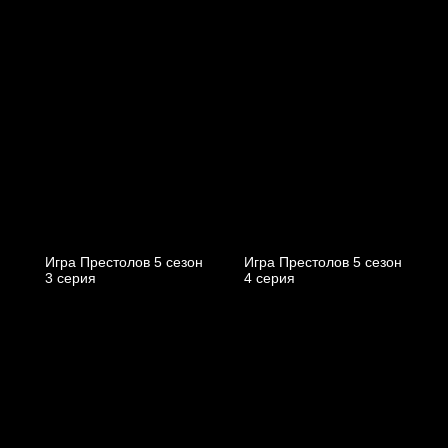
Игра Престолов 5 cезон
Игра Престолов 5 cезон
3 cерия
4 cерия