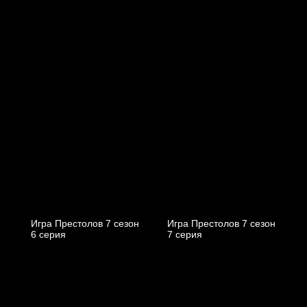
Игра Престолов 7 cезон
Игра Престолов 7 cезон
6 cерия
7 cерия