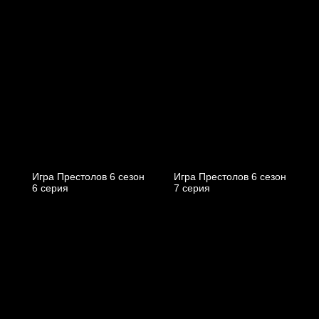
Игра Престолов 6 cезон
Игра Престолов 6 cезон
6 cерия
7 cерия