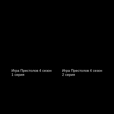
Игра Престолов 4 cезон
Игра Престолов 4 cезон
1 cерия
2 cерия