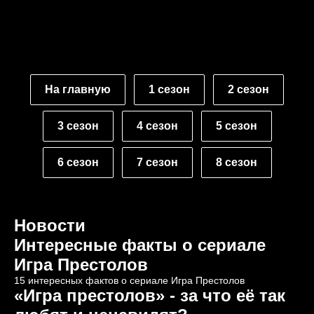
На главную
1 сезон
2 сезон
3 сезон
4 сезон
5 сезон
6 сезон
7 сезон
8 сезон
Новости
Интересные факты о сериале
Игра Престолов
15 интересных фактов о сериале Игра Престолов
«Игра престолов» - за что её так