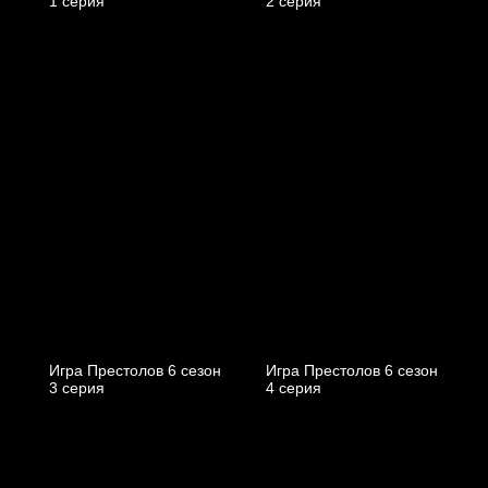
1 cерия
2 cерия
Игра Престолов 6 cезон
Игра Престолов 6 cезон
3 cерия
4 cерия