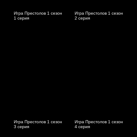
Игра Престолов 1 cезон
Игра Престолов 1 cезон
1 cерия
2 cерия
Игра Престолов 1 cезон
Игра Престолов 1 cезон
3 cерия
4 cерия