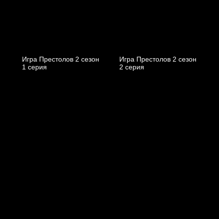
Игра Престолов 2 cезон
Игра Престолов 2 cезон
1 cерия
2 cерия