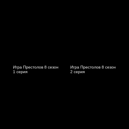
Игра Престолов 8 cезон
Игра Престолов 8 cезон
1 cерия
2 cерия