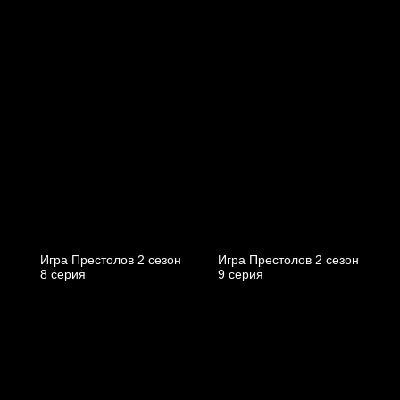
Игра Престолов 2 cезон
Игра Престолов 2 cезон
8 cерия
9 cерия