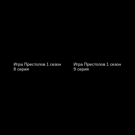
Игра Престолов 1 cезон
Игра Престолов 1 cезон
8 cерия
9 cерия