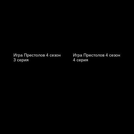
Игра Престолов 4 cезон
Игра Престолов 4 cезон
3 cерия
4 cерия