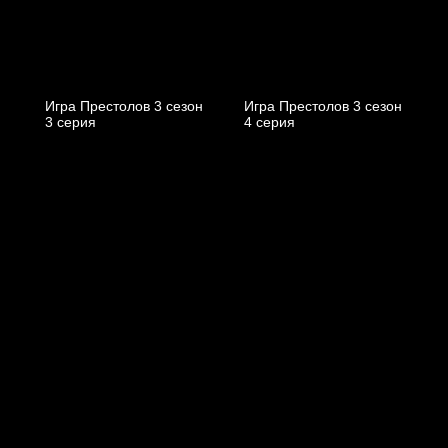
Игра Престолов 3 cезон
Игра Престолов 3 cезон
3 cерия
4 cерия