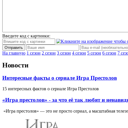
Введите код с картинки:
Отправить
На главную
1 сезон
2 сезон
3 сезон
4 сезон
5 сезон
6 сезон
7 сез
Новости
Интересные факты о сериале Игра Престолов
15 интересных фактов о сериале Игра Престолов
«Игра престолов» - за что её так любят и ненавид
«Игра престолов» — это не просто сериал, а масштабная телеэп