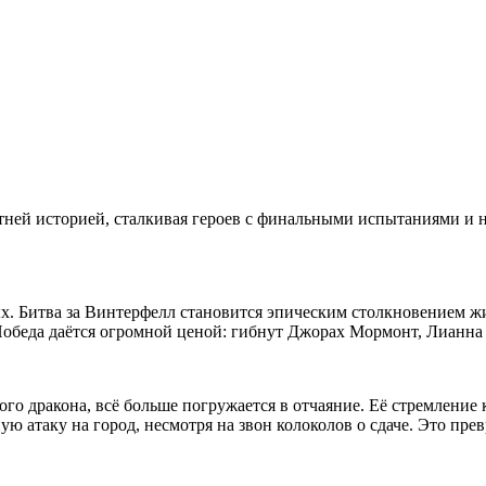
етней историей, сталкивая героев с финальными испытаниями и
ых. Битва за Винтерфелл становится эпическим столкновением ж
Победа даётся огромной ценой: гибнут Джорах Мормонт, Лианна
го дракона, всё больше погружается в отчаяние. Её стремление 
ю атаку на город, несмотря на звон колоколов о сдаче. Это прев