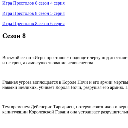
Игра Престолов 8 cезон 4 cерия
Игра Престолов 8 cезон 5 cерия
Игра Престолов 8 cезон 6 cерия
Сезон 8
Восьмой сезон «Игры престолов» подводит черту под десятил
и не трон, а само существование человечества.
Главная угроза воплощается в Короле Ночи и его армии мёртв
навыки Безликих, убивает Короля Ночи, разрушая его армию. 
Тем временем Дейенерис Таргариен, потеряв союзников и верно
капитуляции Королевской Гавани она устраивает разрушительну