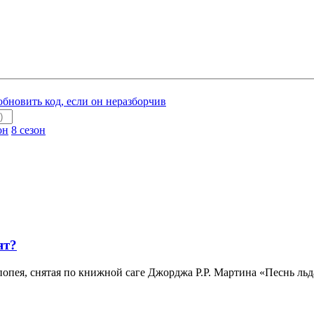
он
8 сезон
ят?
опея, снятая по книжной саге Джорджа Р.Р. Мартина «Песнь льда