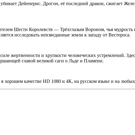
ивает Дейенерис. Дрогон, её последний дракон, сжигает Желез
ителем Шести Королевств — Трёхглазым Вороном, чья мудрость 
вляется исследовать неизведанные земли к западу от Вестероса.
 силе жертвенности и хрупкости человеческих устремлений. Здес
вершающей главой великой саги о Льде и Пламени.
 в хорошем качестве HD 1080 и 4К, на русском языке и на любых