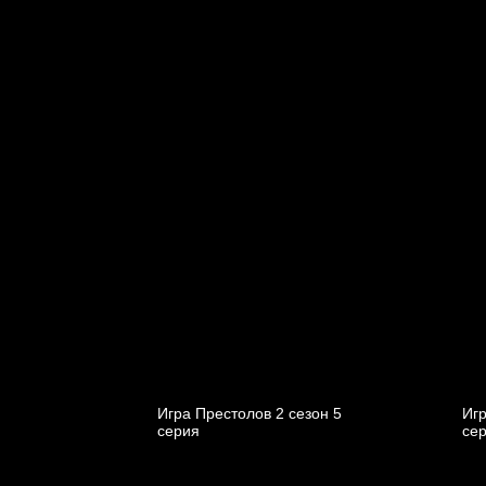
Игра Престолов 2 cезон 5
Игр
cерия
cе