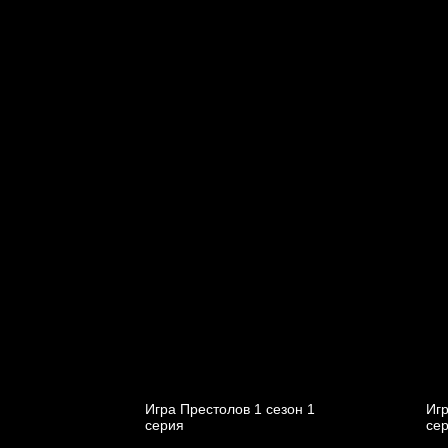
Игра Престолов 1 cезон 1
Игр
cерия
cе