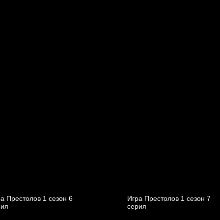
а Престолов 1 cезон 6
Игра Престолов 1 cезон 7
рия
cерия