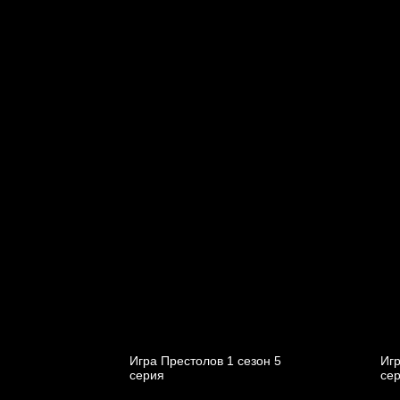
Игра Престолов 1 cезон 5
Игр
cерия
cе