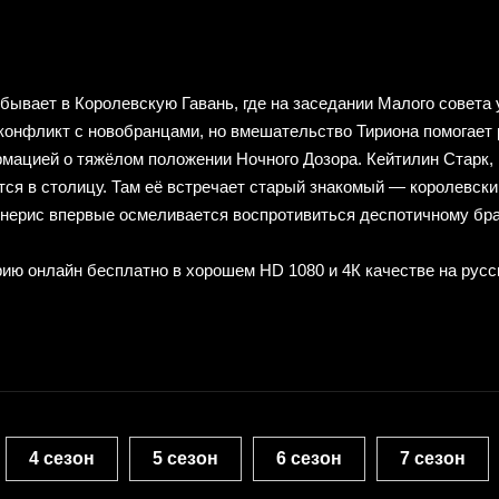
вает в Королевскую Гавань, где на заседании Малого совета уз
 конфликт с новобранцами, но вмешательство Тириона помогает
мацией о тяжёлом положении Ночного Дозора. Кейтилин Старк, 
тся в столицу. Там её встречает старый знакомый — королевск
енерис впервые осмеливается воспротивиться деспотичному бра
ерию онлайн бесплатно
в хорошем HD 1080 и 4К качестве на русс
4 сезон
5 сезон
6 сезон
7 сезон