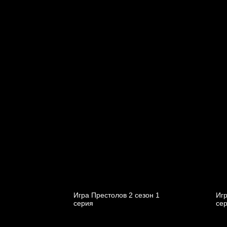
Игра Престолов 2 cезон 1
Игр
cерия
cе