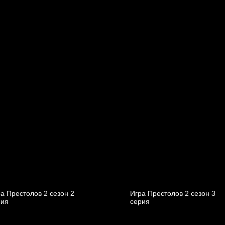
а Престолов 2 cезон 2
Игра Престолов 2 cезон 3
рия
cерия