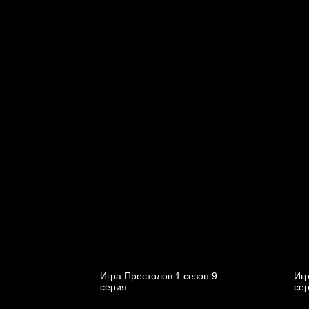
Игра Престолов 1 cезон 9
Игр
cерия
cе