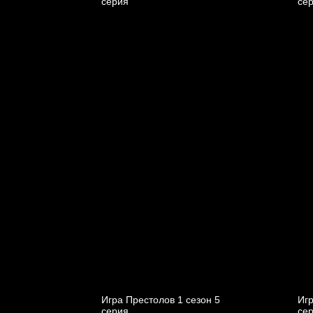
cерия
cе
Игра Престолов 1 cезон 5
Игр
cерия
cе