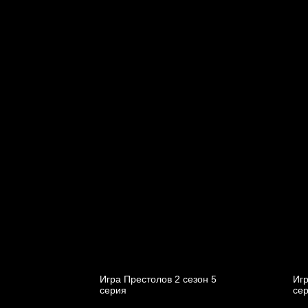
Игра Престолов 2 cезон 5
Игр
cерия
cе