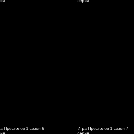
рия
cерия
а Престолов 1 cезон 6
Игра Престолов 1 cезон 7
рия
cерия