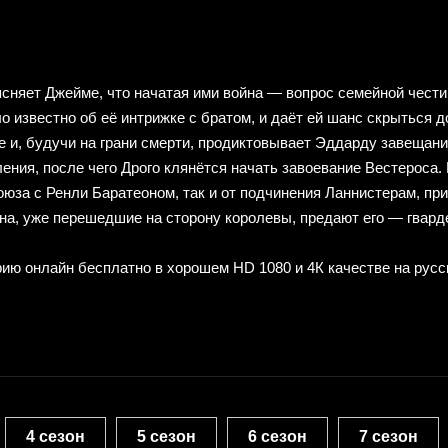
ясняет Джейме, что начатая ими война — вопрос семейной чести
о известно об её интрижке с братом, и даёт ей шанс скрыться 
е и, будучи на грани смерти, продиктовывает Эддарду завещани
ения, после чего Дрого клянётся начать завоевание Вестероса.
оюза с Ренли Баратеоном, так и от подчинения Ланнистерам, пр
а, уже перешедшие на сторону королевы, предают его — гвард
ерию онлайн бесплатно
в хорошем HD 1080 и 4К качестве на русс
4 сезон
5 сезон
6 сезон
7 сезон