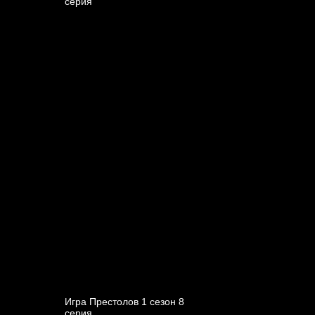
cерия
Игра Престолов 1 cезон 8
cерия