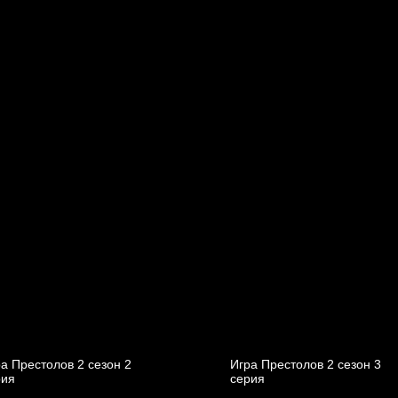
а Престолов 2 cезон 2
Игра Престолов 2 cезон 3
рия
cерия