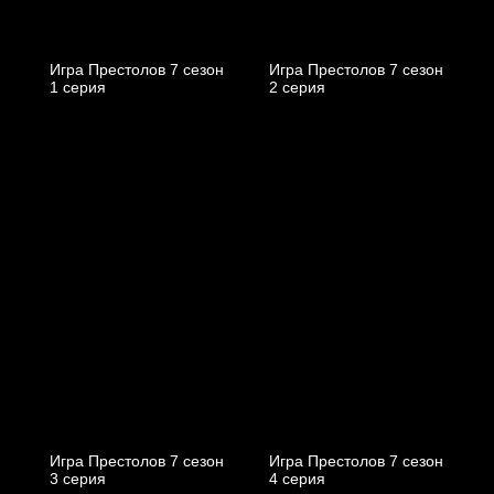
Игра Престолов 7 cезон
Игра Престолов 7 cезон
1 cерия
2 cерия
Игра Престолов 7 cезон
Игра Престолов 7 cезон
3 cерия
4 cерия