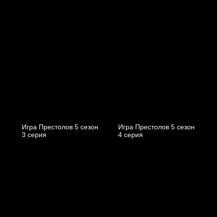
Игра Престолов 5 cезон
Игра Престолов 5 cезон
3 cерия
4 cерия