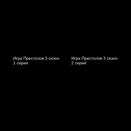
Игра Престолов 3 cезон
Игра Престолов 3 cезон
1 cерия
2 cерия