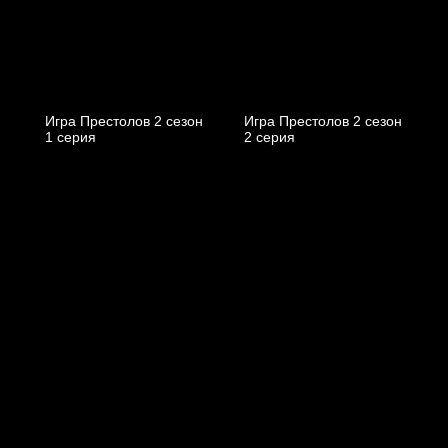
Игра Престолов 2 cезон
Игра Престолов 2 cезон
1 cерия
2 cерия