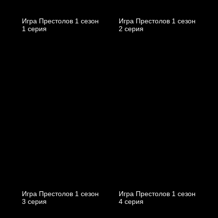
Игра Престолов 1 cезон
Игра Престолов 1 cезон
1 cерия
2 cерия
Игра Престолов 1 cезон
Игра Престолов 1 cезон
3 cерия
4 cерия