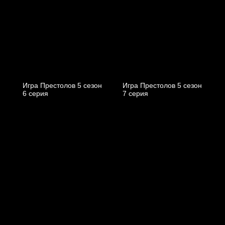
Игра Престолов 5 cезон
Игра Престолов 5 cезон
6 cерия
7 cерия