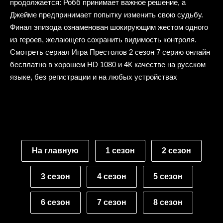
продолжается: Робб принимает важное решение, а
Джейме предпринимает попытку изменить свою судьбу.
Финал эпизода ознаменован шокирующим жестом одного
из героев, желающего сохранить видимость контроля.
Смотреть сериал Игра Престолов 2 сезон 7 серию онлайн
бесплатно
в хорошем HD 1080 и 4К качестве на русском
языке, без регистрации и на любых устройствах
На главную
1 сезон
2 сезон
3 сезон
4 сезон
5 сезон
6 сезон
7 сезон
8 сезон