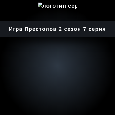
Игра Престолов 2 cезон 7 cерия