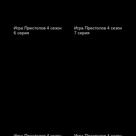
Игра Престолов 4 cезон
Игра Престолов 4 cезон
6 cерия
7 cерия
Игра Престолов 4 cезон
Игра Престолов 4 cезон