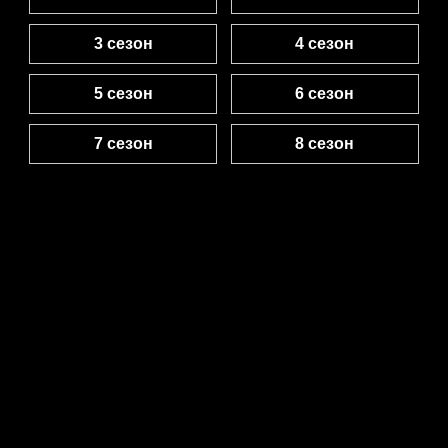
3 сезон
4 сезон
5 сезон
6 сезон
7 сезон
8 сезон