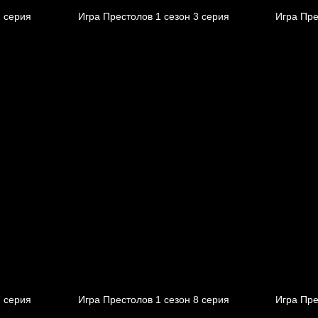
2 cерия
Игра Престолов 1 cезон 3 cерия
Игра Пре
7 cерия
Игра Престолов 1 cезон 8 cерия
Игра Пре