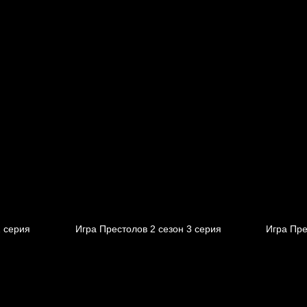
2 cерия
Игра Престолов 2 cезон 3 cерия
Игра Пре