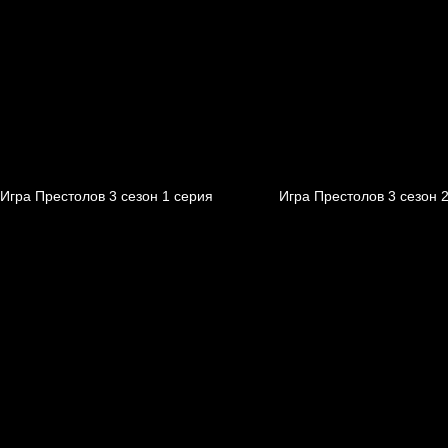
Игра Престолов 3 cезон 1 cерия
Игра Престолов 3 cезон 