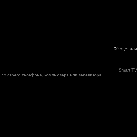
0
0
оценили
Smart TV
 со своего телефона, компьютера или телевизора.