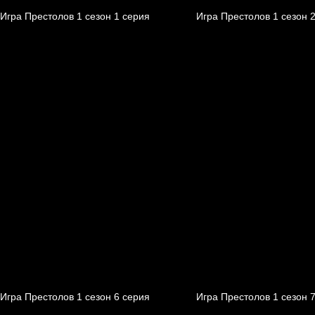
Игра Престолов 1 cезон 1 cерия
Игра Престолов 1 cезон 
Игра Престолов 1 cезон 6 cерия
Игра Престолов 1 cезон 