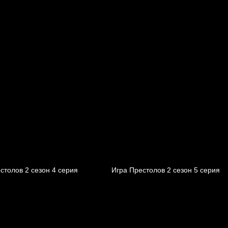
столов 2 cезон 4 cерия
Игра Престолов 2 cезон 5 cерия