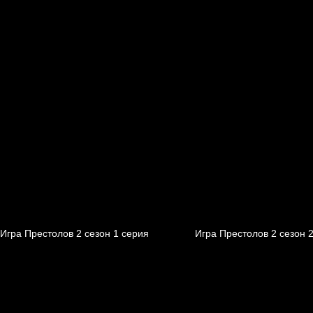
Игра Престолов 2 cезон 1 cерия
Игра Престолов 2 cезон 