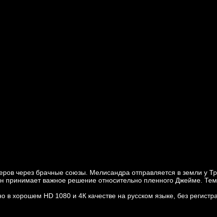
еров через брачные союзы. Мелисандра отправляется в земли у Тр
он принимает важное решение относительно пленного Джейме. Тем
тно
в хорошем HD 1080 и 4К качестве на русском языке, без регистр