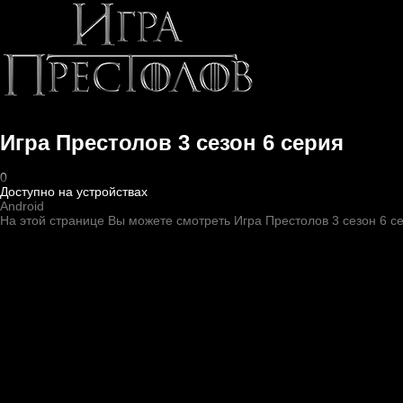
Игра Престолов 3 cезон 6 cерия
0
Доступно на устройствах
Android
На этой странице Вы можете
смотреть Игра Престолов 3 cезон 6 c