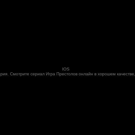
IOS
ерия
. Смотрите сериал Игра Престолов онлайн в хорошем качестве,