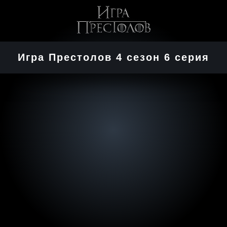
Игра Престолов 4 cезон 6 cерия