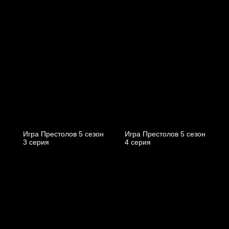
Игра Престолов 5 cезон
Игра Престолов 5 cезон
3 cерия
4 cерия