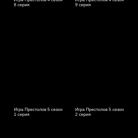
8 cерия
9 cерия
Игра Престолов 5 cезон
Игра Престолов 5 cезон
1 cерия
2 cерия