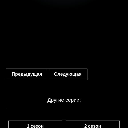
Предыдущая
Следующая
Другие серии:
1 сезон
2 сезон