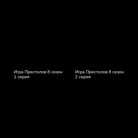
Игра Престолов 8 cезон
Игра Престолов 8 cезон
1 cерия
2 cерия