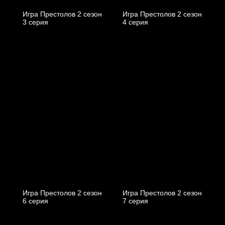
Игра Престолов 2 cезон
Игра Престолов 2 cезон
3 cерия
4 cерия
Игра Престолов 2 cезон
Игра Престолов 2 cезон
6 cерия
7 cерия