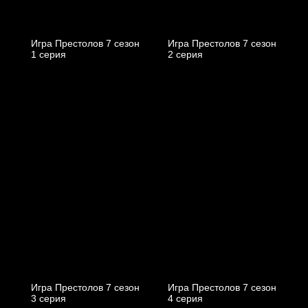
Игра Престолов 7 cезон
Игра Престолов 7 cезон
1 cерия
2 cерия
Игра Престолов 7 cезон
Игра Престолов 7 cезон
3 cерия
4 cерия