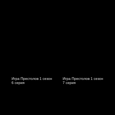
Игра Престолов 1 cезон
Игра Престолов 1 cезон
6 cерия
7 cерия