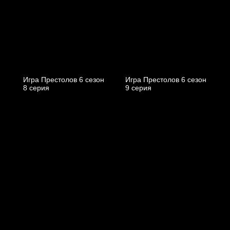
Игра Престолов 6 cезон
Игра Престолов 6 cезон
8 cерия
9 cерия