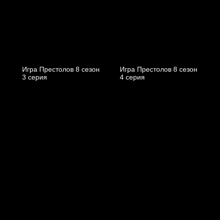
Игра Престолов 8 cезон
Игра Престолов 8 cезон
3 cерия
4 cерия