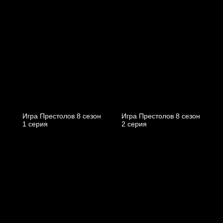
Игра Престолов 8 cезон
Игра Престолов 8 cезон
1 cерия
2 cерия