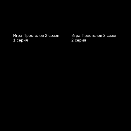
Игра Престолов 2 cезон
Игра Престолов 2 cезон
1 cерия
2 cерия