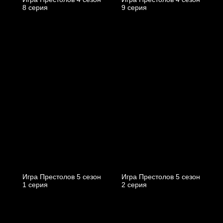
8 cерия
9 cерия
Игра Престолов 5 cезон
Игра Престолов 5 cезон
1 cерия
2 cерия