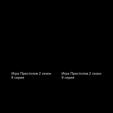
Игра Престолов 2 cезон
Игра Престолов 2 cезон
8 cерия
9 cерия