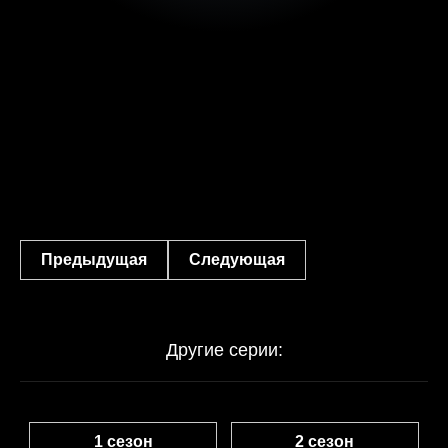
Предыдущая
Следующая
Другие серии:
1 сезон
2 сезон