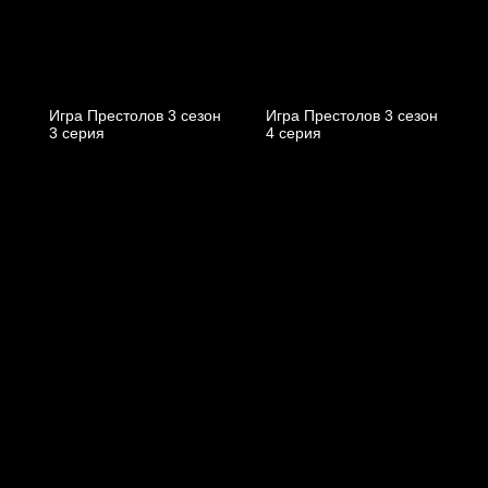
Игра Престолов 3 cезон
Игра Престолов 3 cезон
3 cерия
4 cерия