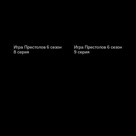
Игра Престолов 6 cезон
Игра Престолов 6 cезон
8 cерия
9 cерия