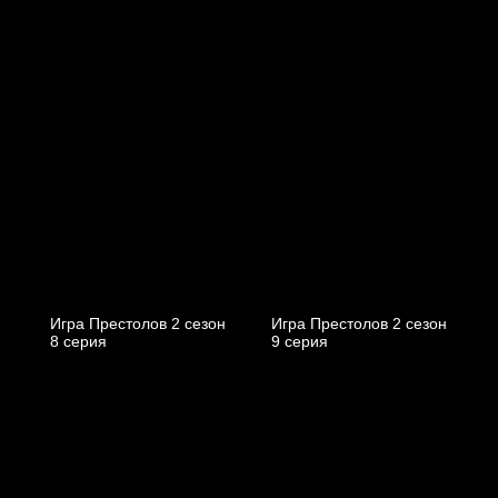
Игра Престолов 2 cезон
Игра Престолов 2 cезон
8 cерия
9 cерия