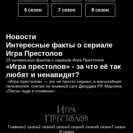
6 сезон
7 сезон
8 сезон
Новости
Интересные факты о сериале
Игра Престолов
15 интересных фактов о сериале Игра Престолов
«Игра престолов» - за что её так
любят и ненавидят?
«Игра престолов» — это не просто сериал, а масштабная
телеэпопея, снятая по книжной саге Джорджа Р.Р. Мартина
«Песнь льда и пламени»...
Главная
1 сезон
2 сезон
3 сезон
4 сезон
5 сезон
6 сезон
7 сезон
8 сезон