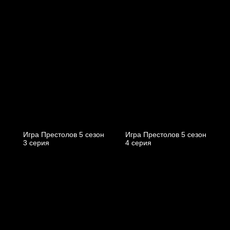
Игра Престолов 5 cезон
Игра Престолов 5 cезон
3 cерия
4 cерия