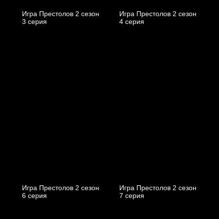
Игра Престолов 2 cезон
Игра Престолов 2 cезон
3 cерия
4 cерия
Игра Престолов 2 cезон
Игра Престолов 2 cезон
6 cерия
7 cерия