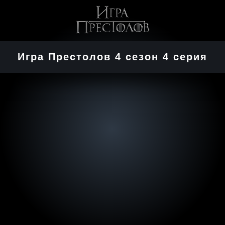
Игра Престолов 4 cезон 4 cерия