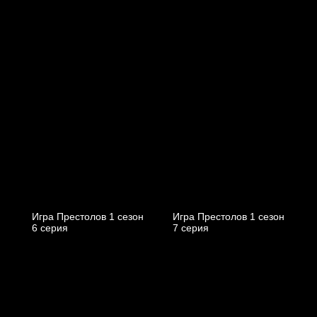
Игра Престолов 1 cезон
Игра Престолов 1 cезон
6 cерия
7 cерия