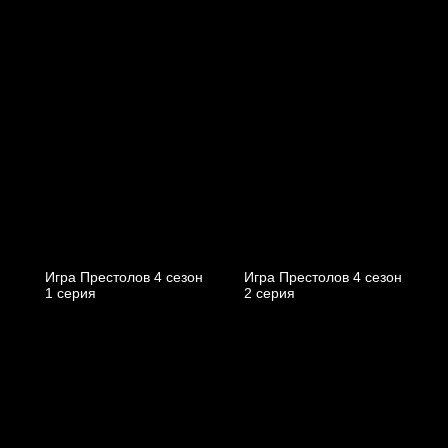
Игра Престолов 4 cезон
Игра Престолов 4 cезон
1 cерия
2 cерия