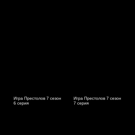
Игра Престолов 7 cезон
Игра Престолов 7 cезон
6 cерия
7 cерия