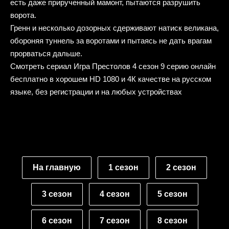
есть даже прирученный мамонт, пытаются разрушить
ворота.
Гренн и несколько дозорных сдерживают натиск великана,
обороняя туннель за воротами и пытаясь не дать врагам
прорваться дальше.
Смотреть сериал Игра Престолов 4 сезон 9 серию онлайн
бесплатно
в хорошем HD 1080 и 4К качестве на русском
языке, без регистрации и на любых устройствах
На главную
1 сезон
2 сезон
3 сезон
4 сезон
5 сезон
6 сезон
7 сезон
8 сезон