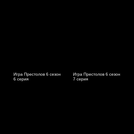
Игра Престолов 6 cезон
Игра Престолов 6 cезон
6 cерия
7 cерия