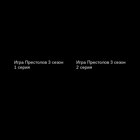
Игра Престолов 3 cезон
Игра Престолов 3 cезон
1 cерия
2 cерия