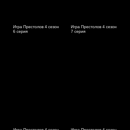
Игра Престолов 4 cезон
Игра Престолов 4 cезон
6 cерия
7 cерия
Игра Престолов 4 cезон
Игра Престолов 4 cезон