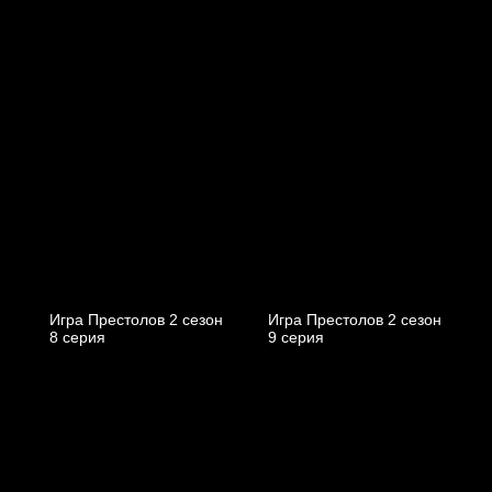
Игра Престолов 2 cезон
Игра Престолов 2 cезон
8 cерия
9 cерия