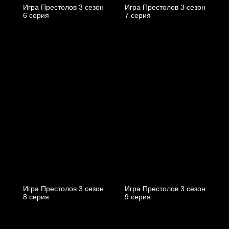
Игра Престолов 3 cезон
Игра Престолов 3 cезон
6 cерия
7 cерия
Игра Престолов 3 cезон
Игра Престолов 3 cезон
8 cерия
9 cерия