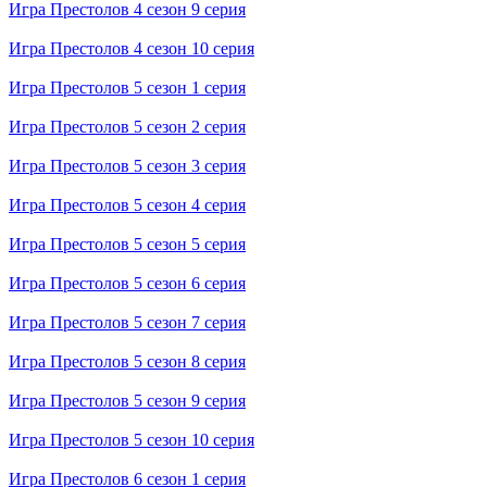
Игра Престолов 4 cезон 9 cерия
Игра Престолов 4 cезон 10 cерия
Игра Престолов 5 cезон 1 cерия
Игра Престолов 5 cезон 2 cерия
Игра Престолов 5 cезон 3 cерия
Игра Престолов 5 cезон 4 cерия
Игра Престолов 5 cезон 5 cерия
Игра Престолов 5 cезон 6 cерия
Игра Престолов 5 cезон 7 cерия
Игра Престолов 5 cезон 8 cерия
Игра Престолов 5 cезон 9 cерия
Игра Престолов 5 cезон 10 cерия
Игра Престолов 6 cезон 1 cерия