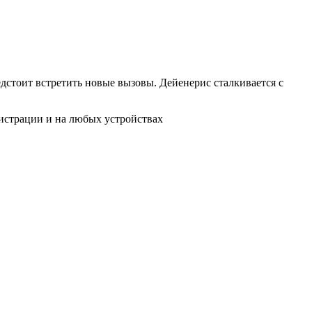
дстоит встретить новые вызовы. Дейенерис сталкивается с
гистрации и на любых устройствах