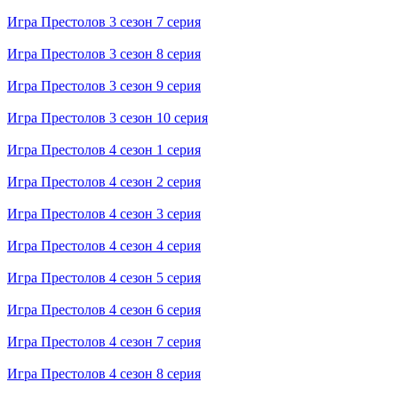
Игра Престолов 3 cезон 7 cерия
Игра Престолов 3 cезон 8 cерия
Игра Престолов 3 cезон 9 cерия
Игра Престолов 3 cезон 10 cерия
Игра Престолов 4 cезон 1 cерия
Игра Престолов 4 cезон 2 cерия
Игра Престолов 4 cезон 3 cерия
Игра Престолов 4 cезон 4 cерия
Игра Престолов 4 cезон 5 cерия
Игра Престолов 4 cезон 6 cерия
Игра Престолов 4 cезон 7 cерия
Игра Престолов 4 cезон 8 cерия