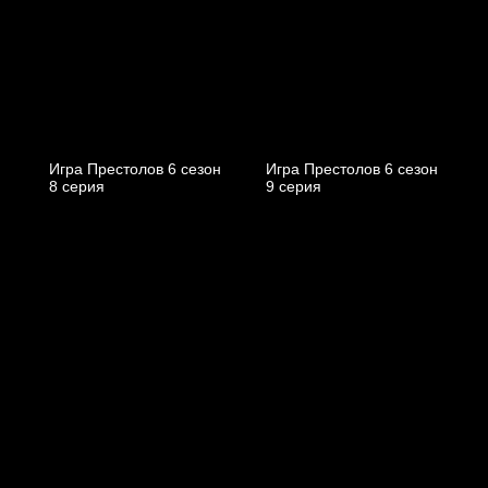
Игра Престолов 6 cезон
Игра Престолов 6 cезон
8 cерия
9 cерия