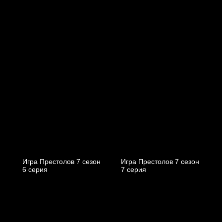
Игра Престолов 7 cезон
Игра Престолов 7 cезон
6 cерия
7 cерия