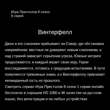
Игра Престолов 8 cезон
6 cерия
Винтерфелл
Джон и его союзники прибывают на Север, где обстановка
напряжённая: местные не доверяют новым союзникам, а
над страной нависает серьёзная угроза. Южные интриги
продолжаются, и каждый играет свою игру. Герои
воссоединяются, готовясь к грядущим испытаниям. В пути
появляются тревожные знаки, а к Винтерфеллу приезжает
неожиданный гость из прошлого.
Смотреть сериал Игра Престолов 8 сезон 1 серию онлайн
бесплатно
в хорошем HD 1080 и 4К качестве на русском
языке, без регистрации и на любых устройствах