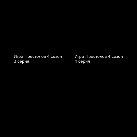
Игра Престолов 4 cезон
Игра Престолов 4 cезон
3 cерия
4 cерия