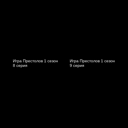
Игра Престолов 1 cезон
Игра Престолов 1 cезон
8 cерия
9 cерия