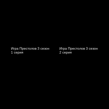
Игра Престолов 3 cезон
Игра Престолов 3 cезон
1 cерия
2 cерия