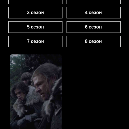
3 сезон
4 сезон
5 сезон
6 сезон
7 сезон
8 сезон