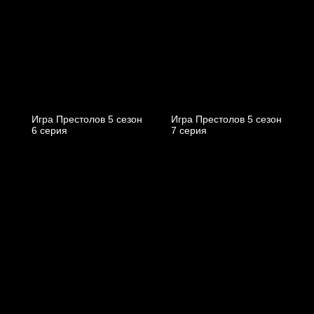
Игра Престолов 5 cезон
Игра Престолов 5 cезон
6 cерия
7 cерия