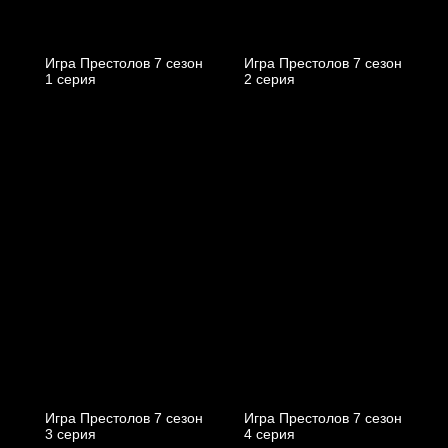
Игра Престолов 7 cезон
Игра Престолов 7 cезон
1 cерия
2 cерия
Игра Престолов 7 cезон
Игра Престолов 7 cезон
3 cерия
4 cерия