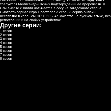
сталкивается с наемником по прозвищу Титанов Бастард. Давос
требует от Мелисандры ясных подтверждений её пророчеств. А
Сэм вместе с Лилли натыкается в лесу на загадочного старца.
Смотреть сериал Игра Престолов 3 сезон 8 серию онлайн
бесплатно
в хорошем HD 1080 и 4К качестве на русском языке, без
регистрации и на любых устройствах
Другие серии:
1 сезон
2 сезон
3 сезон
4 сезон
5 сезон
6 сезон
7 сезон
8 сезон