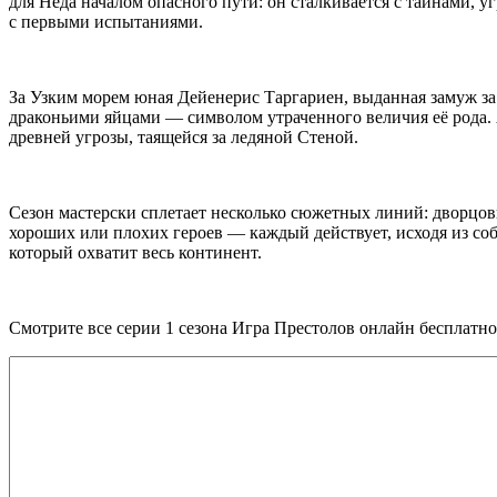
для Неда началом опасного пути: он сталкивается с тайнами, 
с первыми испытаниями.
За Узким морем юная Дейенерис Таргариен, выданная замуж за 
драконьими яйцами — символом утраченного величия её рода.
древней угрозы, таящейся за ледяной Стеной.
Сезон мастерски сплетает несколько сюжетных линий: дворцов
хороших или плохих героев — каждый действует, исходя из соб
который охватит весь континент.
Смотрите все серии 1 сезона Игра Престолов онлайн бесплатно