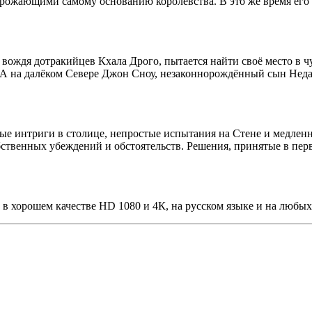
угрожающими самому основанию королевства. В это же время его 
вождя дотракийцев Кхала Дрого, пытается найти своё место в ч
 А на далёком Севере Джон Сноу, незаконнорождённый сын Неда
ые интриги в столице, непростые испытания на Стене и медленн
ственных убеждений и обстоятельств. Решения, принятые в перв
 в хорошем качестве HD 1080 и 4К, на русском языке и на любых