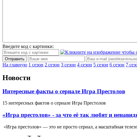
Введите код с картинки:
Отправить
На главную
1 сезон
2 сезон
3 сезон
4 сезон
5 сезон
6 сезон
7 сез
Новости
Интересные факты о сериале Игра Престолов
15 интересных фактов о сериале Игра Престолов
«Игра престолов» - за что её так любят и ненавид
«Игра престолов» — это не просто сериал, а масштабная телеэп