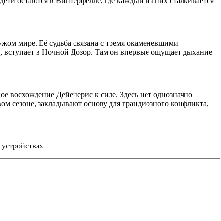
дети остаются в Винтерфелле, где каждый из них сталкивается
ужом мире. Её судьба связана с тремя окаменевшими
, вступает в Ночной Дозор. Там он впервые ощущает дыхание
ое восхождение Дейенерис к силе. Здесь нет однозначно
ом сезоне, закладывают основу для грандиозного конфликта,
 устройствах