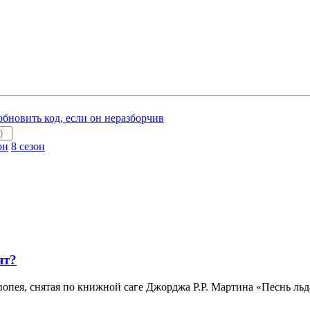
он
8 сезон
ят?
опея, снятая по книжной саге Джорджа Р.Р. Мартина «Песнь льда