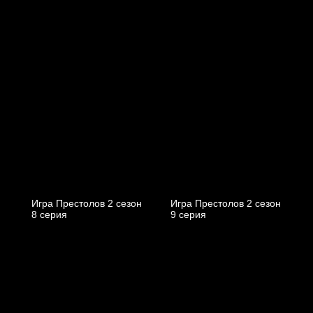
Игра Престолов 2 cезон
Игра Престолов 2 cезон
8 cерия
9 cерия