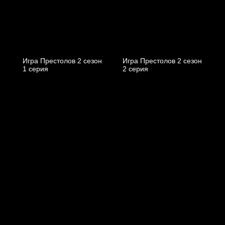
Игра Престолов 2 cезон
Игра Престолов 2 cезон
1 cерия
2 cерия