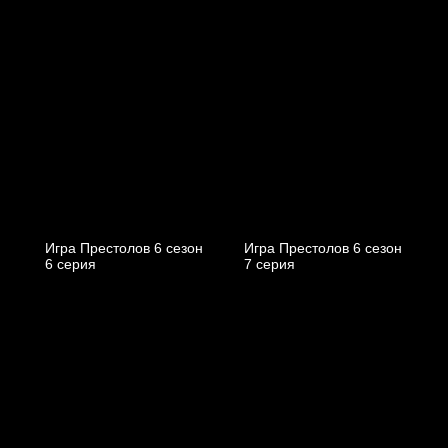
Игра Престолов 6 cезон
Игра Престолов 6 cезон
6 cерия
7 cерия