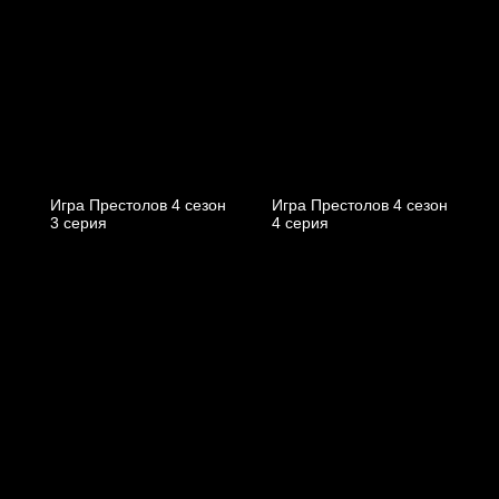
Игра Престолов 4 cезон
Игра Престолов 4 cезон
3 cерия
4 cерия