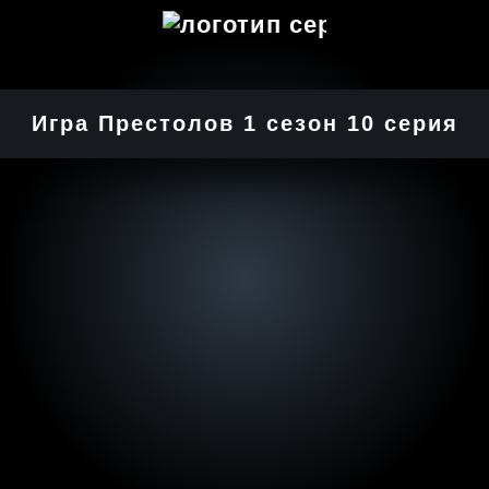
Игра Престолов 1 cезон 10 cерия