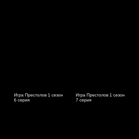
Игра Престолов 1 cезон
Игра Престолов 1 cезон
6 cерия
7 cерия