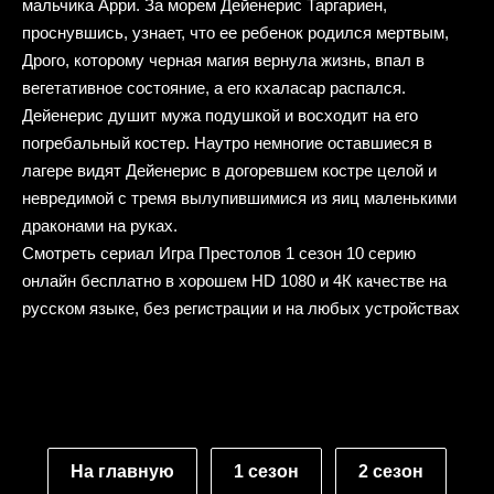
мальчика Арри. За морем Дейенерис Таргариен,
проснувшись, узнает, что ее ребенок родился мертвым,
Дрого, которому черная магия вернула жизнь, впал в
вегетативное состояние, а его кхаласар распался.
Дейенерис душит мужа подушкой и восходит на его
погребальный костер. Наутро немногие оставшиеся в
лагере видят Дейенерис в догоревшем костре целой и
невредимой с тремя вылупившимися из яиц маленькими
драконами на руках.
Смотреть сериал Игра Престолов 1 сезон 10 серию
онлайн бесплатно
в хорошем HD 1080 и 4К качестве на
русском языке, без регистрации и на любых устройствах
На главную
1 сезон
2 сезон