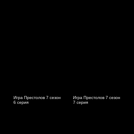
Игра Престолов 7 cезон
Игра Престолов 7 cезон
6 cерия
7 cерия