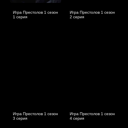
Игра Престолов 1 cезон
Игра Престолов 1 cезон
1 cерия
2 cерия
Игра Престолов 1 cезон
Игра Престолов 1 cезон
3 cерия
4 cерия