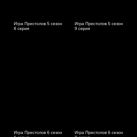
Игра Престолов 5 cезон
Игра Престолов 5 cезон
8 cерия
9 cерия
Игра Престолов 6 cезон
Игра Престолов 6 cезон