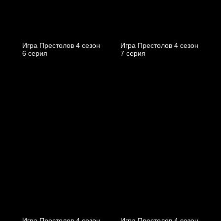
Игра Престолов 4 cезон
Игра Престолов 4 cезон
6 cерия
7 cерия
Игра Престолов 4 cезон
Игра Престолов 4 cезон