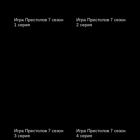
Игра Престолов 7 cезон
Игра Престолов 7 cезон
1 cерия
2 cерия
Игра Престолов 7 cезон
Игра Престолов 7 cезон
3 cерия
4 cерия