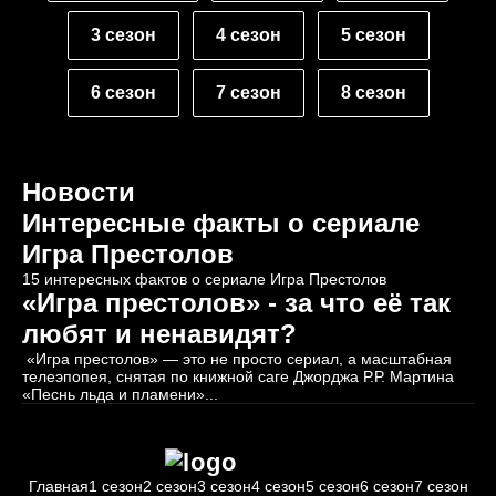
3 сезон
4 сезон
5 сезон
6 сезон
7 сезон
8 сезон
Новости
Интересные факты о сериале
Игра Престолов
15 интересных фактов о сериале Игра Престолов
«Игра престолов» - за что её так
любят и ненавидят?
«Игра престолов» — это не просто сериал, а масштабная
телеэпопея, снятая по книжной саге Джорджа Р.Р. Мартина
«Песнь льда и пламени»...
Главная
1 сезон
2 сезон
3 сезон
4 сезон
5 сезон
6 сезон
7 сезон