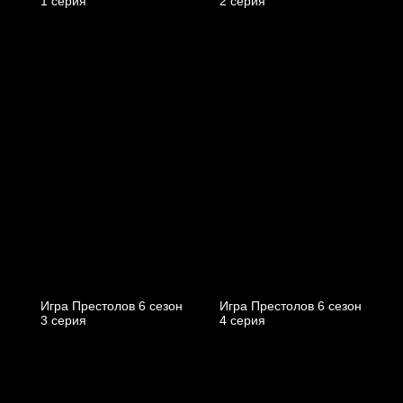
1 cерия
2 cерия
Игра Престолов 6 cезон
Игра Престолов 6 cезон
3 cерия
4 cерия