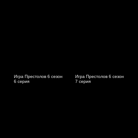
Игра Престолов 6 cезон
Игра Престолов 6 cезон
6 cерия
7 cерия