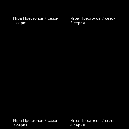
Игра Престолов 7 cезон
Игра Престолов 7 cезон
1 cерия
2 cерия
Игра Престолов 7 cезон
Игра Престолов 7 cезон
3 cерия
4 cерия