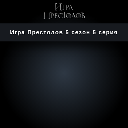
Игра Престолов 5 cезон 5 cерия