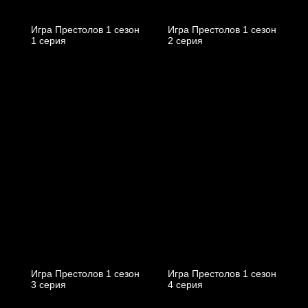
Игра Престолов 1 cезон
Игра Престолов 1 cезон
1 cерия
2 cерия
Игра Престолов 1 cезон
Игра Престолов 1 cезон
3 cерия
4 cерия