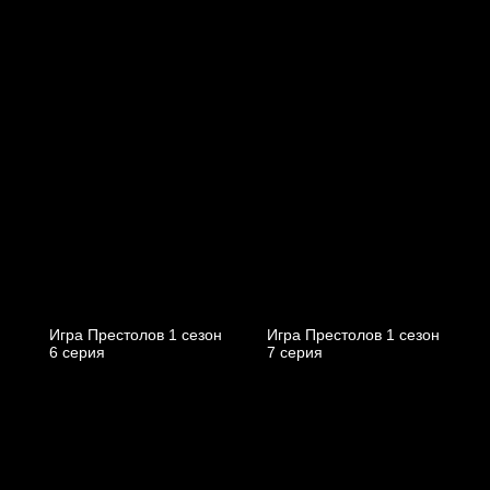
Игра Престолов 1 cезон
Игра Престолов 1 cезон
6 cерия
7 cерия