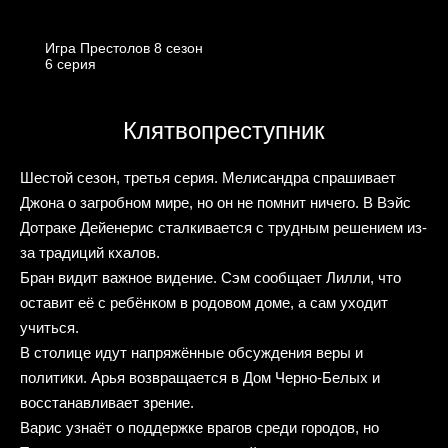
Игра Престолов 8 cезон
6 cерия
Клятвопреступник
Шестой сезон, третья серия. Мелисандра спрашивает
Джона о загробном мире, но он не помнит ничего. В Вэйс
Дотраке Дейенерис сталкивается с трудным решением из-
за традиций кхалов.
Бран видит важное видение. Сэм сообщает Лилли, что
оставит её с ребёнком в родовом доме, а сам уходит
учиться.
В столице идут напряжённые обсуждения веры и
политики. Арья возвращается в Дом Черно-Белых и
восстанавливает зрение.
Варис узнаёт о поддержке врагов среди городов, но