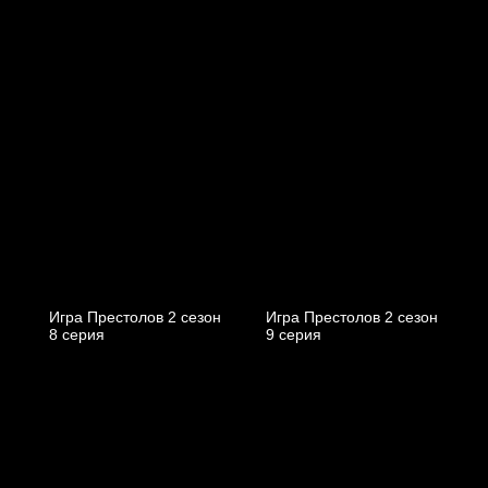
Игра Престолов 2 cезон
Игра Престолов 2 cезон
8 cерия
9 cерия