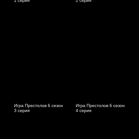
1 cерия
2 cерия
Игра Престолов 6 cезон
Игра Престолов 6 cезон
3 cерия
4 cерия