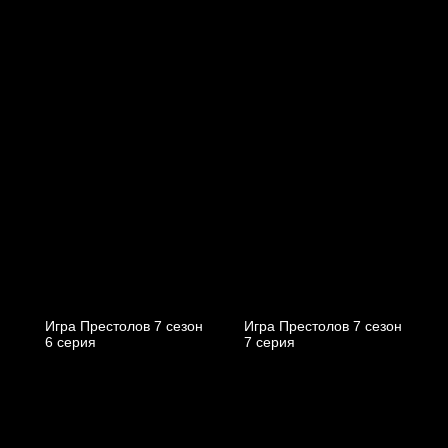
Игра Престолов 7 cезон
Игра Престолов 7 cезон
6 cерия
7 cерия