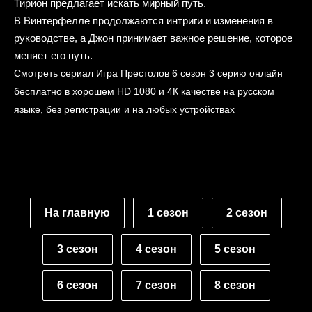
Тирион предлагает искать мирный путь.
В Винтерфелле продолжаются интриги и изменения в
руководстве, а Джон принимает важное решение, которое
меняет его путь.
Смотреть сериал Игра Престолов 6 сезон 3 серию онлайн
бесплатно
в хорошем HD 1080 и 4К качестве на русском
языке, без регистрации и на любых устройствах
На главную
1 сезон
2 сезон
3 сезон
4 сезон
5 сезон
6 сезон
7 сезон
8 сезон