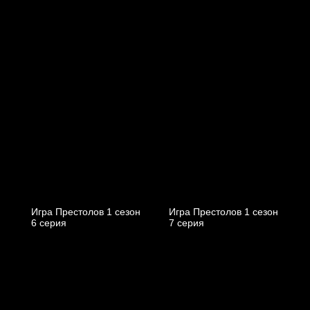
Игра Престолов 1 cезон
Игра Престолов 1 cезон
6 cерия
7 cерия