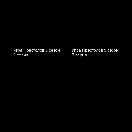
Игра Престолов 5 cезон
Игра Престолов 5 cезон
6 cерия
7 cерия