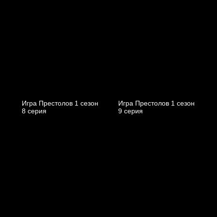
Игра Престолов 1 cезон
Игра Престолов 1 cезон
8 cерия
9 cерия