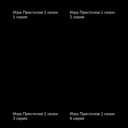
Игра Престолов 1 cезон
Игра Престолов 1 cезон
1 cерия
2 cерия
Игра Престолов 1 cезон
Игра Престолов 1 cезон
3 cерия
4 cерия