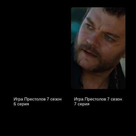
Игра Престолов 7 cезон
Игра Престолов 7 cезон
6 cерия
7 cерия