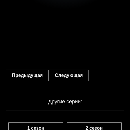
Предыдущая
Следующая
Другие серии:
1 сезон
2 сезон