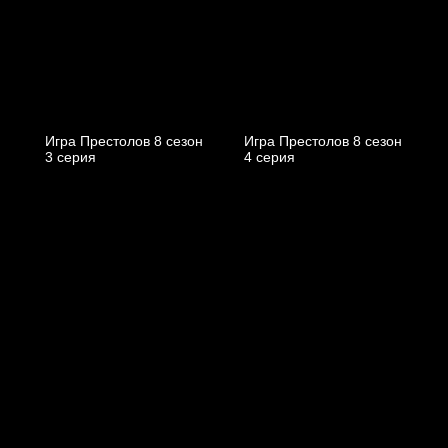
Игра Престолов 8 cезон
Игра Престолов 8 cезон
3 cерия
4 cерия