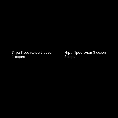
Игра Престолов 3 cезон
Игра Престолов 3 cезон
1 cерия
2 cерия