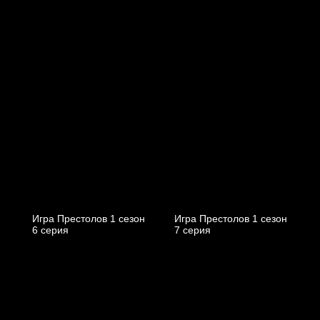
Игра Престолов 1 cезон
Игра Престолов 1 cезон
6 cерия
7 cерия