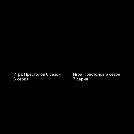
Игра Престолов 6 cезон
Игра Престолов 6 cезон
6 cерия
7 cерия