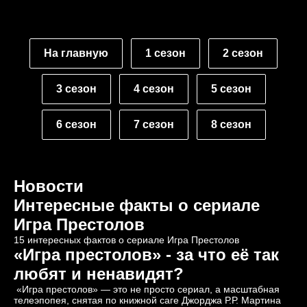
На главную
1 сезон
2 сезон
3 сезон
4 сезон
5 сезон
6 сезон
7 сезон
8 сезон
Новости
Интересные факты о сериале
Игра Престолов
15 интересных фактов о сериале Игра Престолов
«Игра престолов» - за что её так
любят и ненавидят?
«Игра престолов» — это не просто сериал, а масштабная
телеэпопея, снятая по книжной саге Джорджа Р.Р. Мартина