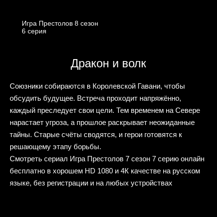
Игра Престолов 8 cезон
6 cерия
Дракон и волк
Союзники собираются в Королевской Гавани, чтобы
обсудить будущее. Встреча проходит напряжённо,
каждый преследует свои цели. Тем временем на Севере
нарастает угроза, а прошлое раскрывает неожиданные
тайны. Старые счёты сводятся, и герои готовятся к
решающему этапу борьбы.
Смотреть сериал Игра Престолов 7 сезон 7 серию онлайн
бесплатно
в хорошем HD 1080 и 4К качестве на русском
языке, без регистрации и на любых устройствах