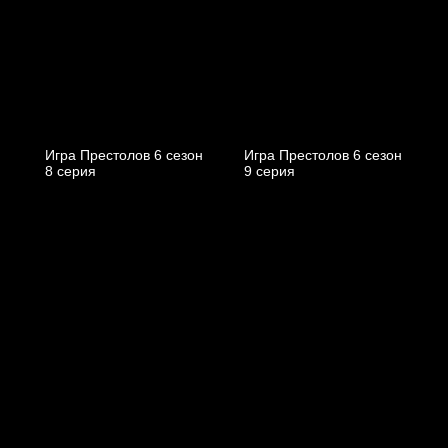
Игра Престолов 6 cезон
Игра Престолов 6 cезон
8 cерия
9 cерия