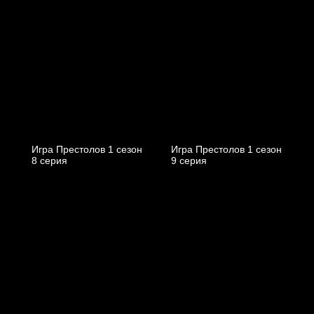
Игра Престолов 1 cезон
Игра Престолов 1 cезон
8 cерия
9 cерия